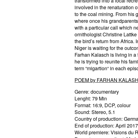
transformed into a local recr
involved in the renaturation 
to the coal mining. From his g
where once his grandparents 
with a particular call which 
ornithologist Christine Lattke
the bird’s return from Africa
Niger is waiting for the outc
Farhan Kalasch is living in a
he is trying to reunite his fa
term “migartion“ in each epis
POEM by FARHAN KALAS
Genre: documentary
Lenght: 79 Min
Format: 16:9, DCP, colour
Sound: Stereo, 5.1
Country of production: Germ
End of production: April 2017
World premiere: Visions du 