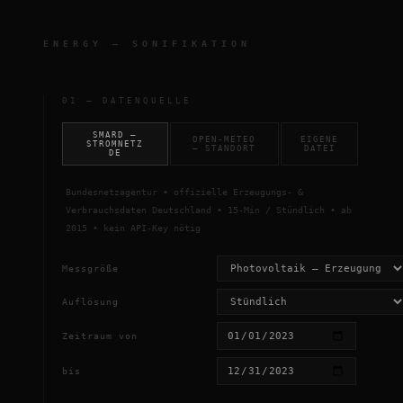
ENERGY — SONIFIKATION
01 — DATENQUELLE
SMARD —
OPEN-METEO
EIGENE
STROMNETZ
— STANDORT
DATEI
DE
Bundesnetzagentur • offizielle Erzeugungs- &
Verbrauchsdaten Deutschland • 15-Min / Stündlich • ab
2015 • kein API-Key nötig
Messgröße
Auflösung
Zeitraum von
bis